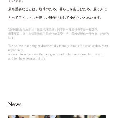
ています。
最も重要なことは、地球のため、暮らしを楽しむため、
履く人に
とってフィットした優しい靴作りをしてゆきたいと思います。
我們相信從現在開始「保護地球環境」將不是一種流行也不是一種選擇。
最重要是，為了在保護地球的同時也能享受生活﹐我希望製作一雙合身、舒服的
鞋子。
We believe that being environmentally friendly is not a fad or an option. Most
importantly,
we want to make shoes that are gentle and fit for the wearer, for the earth
and for the enjoyment of life.
News