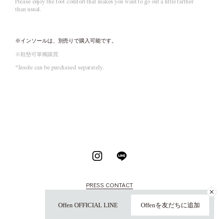
Please enjoy the foot comfort that makes you want to go out a little farther
than usual.
※インソールは、別売りで購入可能です。
※鞋墊可單獨購買
*Insole can be purchased separately.
PRESS CONTACT
Offen OFFICIAL LINE
Offenを友だちに追加
© Copyright Öffen. ALL RIGHTS RESERVED.