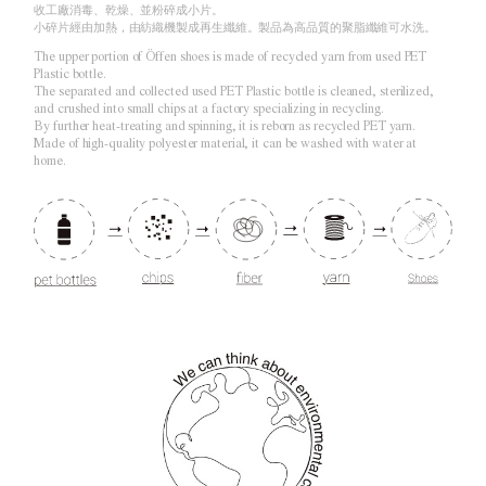
收工廠消毒、乾燥、並粉碎成小片。
小碎片經由加熱，由紡織機製成再生纖維。製品為高品質的聚脂纖維可水洗。
The upper portion of Öffen shoes is made of recycled yarn from used PET
Plastic bottle.
The separated and collected used PET Plastic bottle is cleaned, sterilized,
and crushed into small chips at a factory specializing in recycling.
By further heat-treating and spinning, it is reborn as recycled PET yarn.
Made of high-quality polyester material, it can be washed with water at
home.