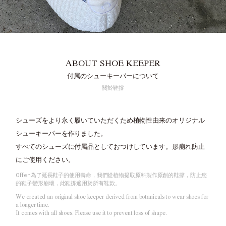
ABOUT SHOE KEEPER
付属のシューキーパーについて
關於鞋撐
シューズをより永く履いていただくため植物性由来のオリジナル
シューキーパーを作りました。
すべてのシューズに付属品としておつけしています。形崩れ防止
にご使用ください。
Offen為了延長鞋子的使用壽命，我們從植物提取原料製作原創的鞋撐，防止您
的鞋子變形崩壞，此鞋撐適用於所有鞋款。
We created an original shoe keeper derived from botanicals to wear shoes for
a longer time.
It comes with all shoes. Please use it to prevent loss of shape.