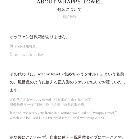
ABOUT WRAPPY TOWEL
包装について
關於包裝
オッフェンは靴箱がありません。
Öffen不使用鞋盒。
Öffen has no shoe box.
その代わりに、wrappy towel（包めちゃうタオル）」という名前
の、
風呂敷のように使える正方形のタオルで包んでお渡しいたし
ます。
取而代之的是wrappy towel（包起来的毛巾）这个名字，
用像包袱皮一样可以使用的正方形毛巾包起来给您。
Instead, we wrap your items in a square towel called “wrappy towel,”
which can be used like a furoshiki (traditional wrapping cloth).
箱や袋にこだわらず、自由に使える風呂敷タイプにすることで、