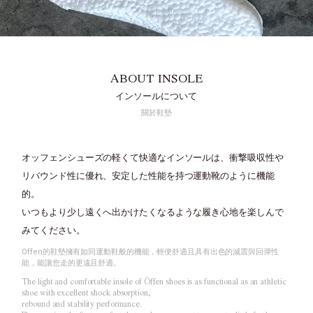
ABOUT INSOLE
インソールについて
關於鞋墊
オッフェンシューズの軽くて快適なインソールは、
衝撃吸収性や
リバウンド性に優れ、安定した性能を持つ運動靴のように機能
的。
いつもより少し遠くへ出かけたくなるような履き心地を楽しんで
みてください。
Offen的鞋墊擁有如同運動鞋般的機能，輕便舒適且具有出色的減震與回彈性
能，能讓您走的更遠且舒適。
The light and comfortable insole of Öffen shoes is as functional as an athletic
shoe with excellent shock absorption,
rebound and stability performance.