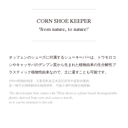
CORN SHOE KEEPER
‘from nature, to nature!’
オッフェンのシューズに付属するシューキーパーは、
トウモロコ
シやキャッサバのデンプン質から生まれた
植物由来の生分解性プ
ラスティック植物性由来なので、土に還すことも可能です。
Offen附贈的鞋撐，主要原料為玉米及甘蔗等中提取的澱粉。
是一種可生物降解的生物基材料，可被土壤中的微生物降解。
The shoe keeper that comes with Öffen shoes is a plant-based biodegradable
plastic derived from corn and cassava starch,
so it can be returned to the soil.