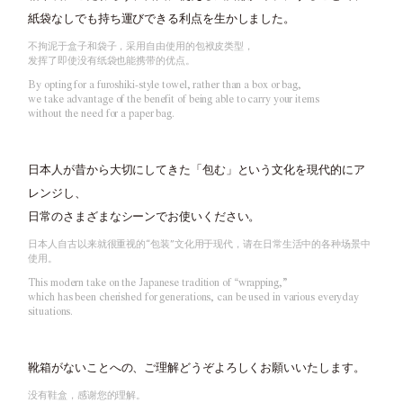
紙袋なしでも持ち運びできる利点を生かしました。
不拘泥于盒子和袋子，采用自由使用的包袱皮类型，
发挥了即使没有纸袋也能携带的优点。
By opting for a furoshiki-style towel, rather than a box or bag,
we take advantage of the benefit of being able to carry your items
without the need for a paper bag.
日本人が昔から大切にしてきた「包む」という文化を現代的にア
レンジし、
日常のさまざまなシーンでお使いください。
日本人自古以来就很重视的“包装”文化用于现代，请在日常生活中的各种场景中
使用。
This modern take on the Japanese tradition of “wrapping,”
which has been cherished for generations, can be used in various everyday
situations.
靴箱がないことへの、ご理解どうぞよろしくお願いいたします。
没有鞋盒，感谢您的理解。