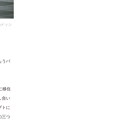
のメッシ
もうパ
に移住
し合い
プトに
の三つ