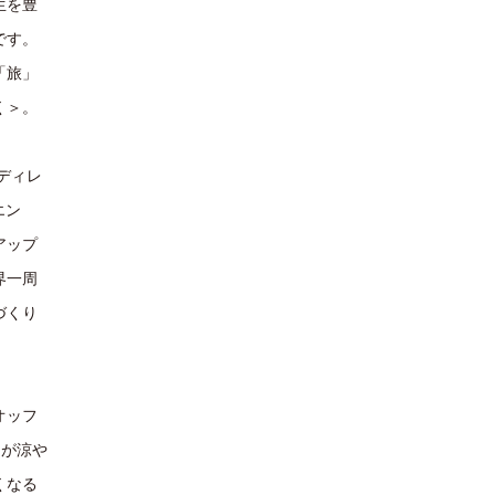
生を豊
です。
「旅」
く＞。
ディレ
エン
アップ
界一周
づくり
オッフ
ュが涼や
くなる