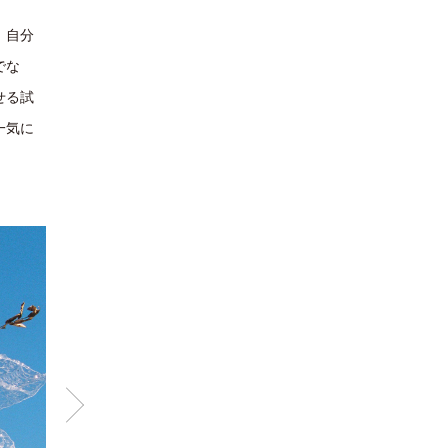
。自分
でな
せる試
一気に