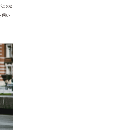
がこの2
を伺い