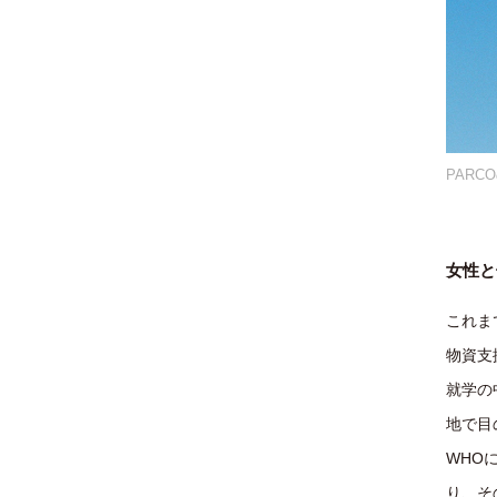
PAR
PAR
女性と
これま
物資支
就学の
地で目
WHO
り、そ