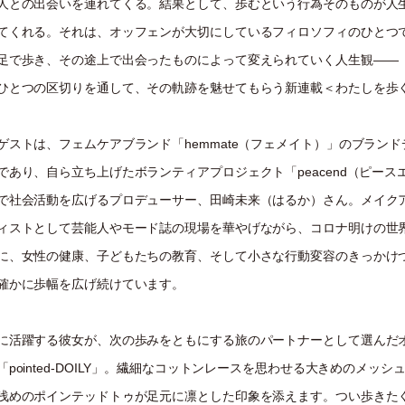
人との出会いを連れてくる。結果として、歩むという行為そのものが人
てくれる。それは、オッフェンが大切にしているフィロソフィのひとつ
足で歩き、その途上で出会ったものによって変えられていく人生観——
ひとつの区切りを通して、その軌跡を魅せてもらう新連載＜わたしを歩
ゲストは、フェムケアブランド「hemmate（フェメイト）」のブランド
であり、自ら立ち上げたボランティアプロジェクト「peacend（ピース
で社会活動を広げるプロデューサー、田崎未来（はるか）さん。メイク
ィストとして芸能人やモード誌の現場を華やげながら、コロナ明けの世
に、女性の健康、子どもたちの教育、そして小さな行動変容のきっかけ
確かに歩幅を広げ続けています。
に活躍する彼女が、次の歩みをともにする旅のパートナーとして選んだ
「pointed-DOILY」。繊細なコットンレースを思わせる大きめのメッシ
浅めのポインテッドトゥが足元に凛とした印象を添えます。つい歩きた