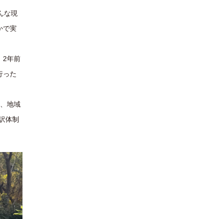
んな現
かで実
。2年前
行った
は、地域
通訳体制