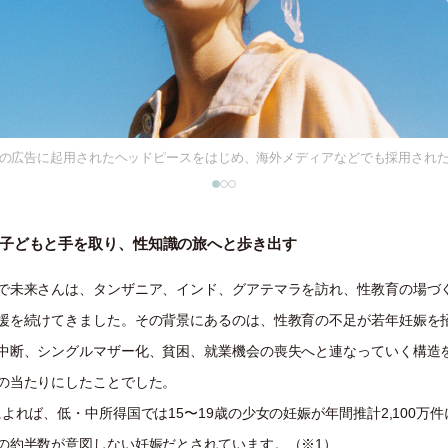
COの広告に起用されたヘッドピースをはじめ、海外メディアなどでも採用され
COの広告に起用されたヘッドピースをはじめ、海外メディアなどでも採用され
子どもと手を取り、性知識の旅へと歩き出す
で未来さんは、タンザニア、インド、グアテマラを訪れ、性教育の場づ
援を続けてきました。その背景にあるのは、性教育の不足が若年妊娠を
中断、シングルマザー化、貧困、就業機会の喪失へと連なっていく構造
の当たりにしたことでした。
によれば、低・中所得国では15〜19歳の少女の妊娠が年間推計2,100万
の約半数が意図しない妊娠だとされています。（※1）