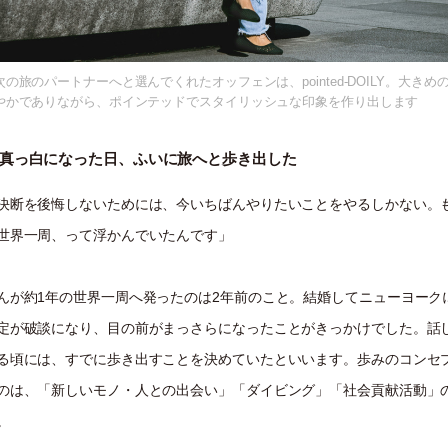
の旅のパートナーへと選んでくれたオッフェンは、pointed-DOILY。大きめ
やかでありながら、ポインテッドでスタイリッシュな印象を作り出します
真っ白になった日、ふいに旅へと歩き出した
決断を後悔しないためには、今いちばんやりたいことをやるしかない。
世界一周、って浮かんでいたんです」
んが約1年の世界一周へ発ったのは2年前のこと。結婚してニューヨーク
定が破談になり、目の前がまっさらになったことがきっかけでした。話
る頃には、すでに歩き出すことを決めていたといいます。歩みのコンセ
のは、「新しいモノ・人との出会い」「ダイビング」「社会貢献活動」
。