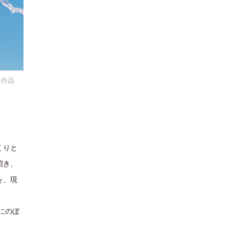
た作品
た作品
くりと
招き、
を、現
件にのぼ