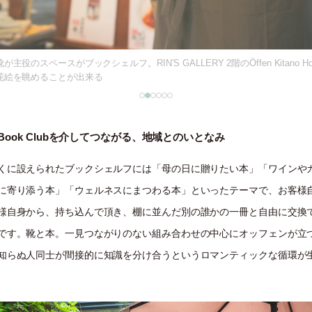
が主役のスペースがブックシェルフ。RIN’S GALLERY 2階のÖffen Kitano Ho
花絵を眺めることが出来る
en Book Clubを介してつながる、地域とのいとなみ
くに設えられたブックシェルフには「母の日に贈りたい本」「ワインや
に寄り添う本」「ウェルネスにまつわる本」といったテーマで、お客様
様自身から、持ち込んで頂き、棚に並んだ別の誰かの一冊と自由に交換
です。靴と本。一見つながりのない組み合わせの中心にオッフェンが立
知らぬ人同士が間接的に知識を分け合うというロマンティックな循環が