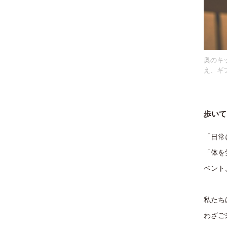
奥のキ
え、ギ
歩いて
「⽇常
「体を
ベント
私たちは
わざご