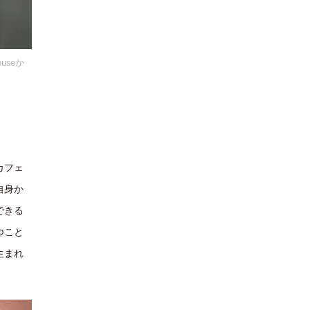
useか
カフェ
自身か
できる
つこと
生まれ