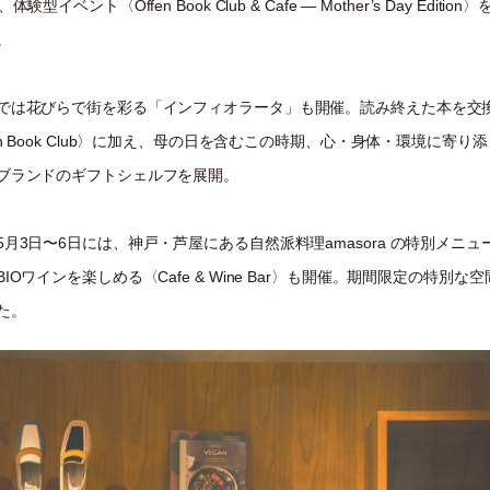
体験型イベント〈Öffen Book Club & Cafe — Mother’s Day Editio
。
では花びらで街を彩る「インフィオラータ」も開催。読み終えた本を交
fen Book Club〉に加え、母の日を含むこの時期、心・身体・環境に寄り
ブランドのギフトシェルフを展開。
5月3日〜6日には、神戸・芦屋にある自然派料理amasora の特別メニュ
IOワインを楽しめる〈Cafe & Wine Bar〉も開催。期間限定の特別な
た。