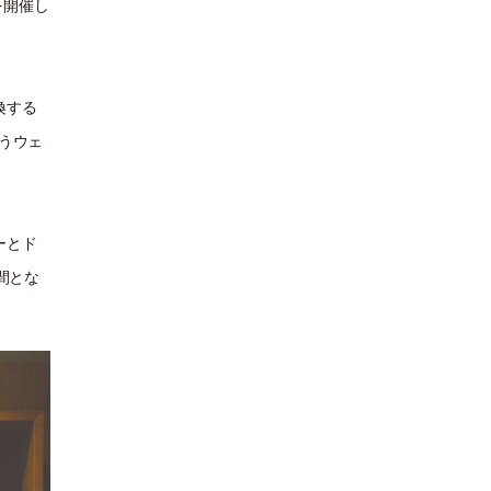
n〉を開催し
換する
添うウェ
ーとド
空間とな