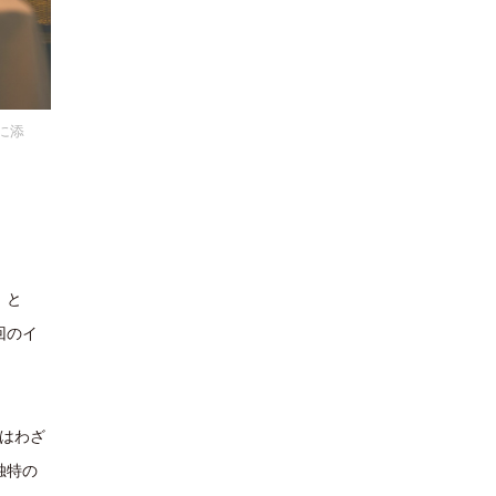
に添
」と
回のイ
eはわざ
独特の