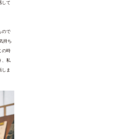
感して
もので
気持ち
この時
き、私
画しま