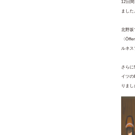
12日間、
ました
北野坂
〈Öf
ルネス
さらに
イツのB
りまし