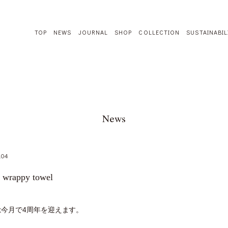
TOP
NEWS
JOURNAL
SHOP
COLLECTION
SUSTAINABIL
News
.04
! wrappy towel
enは今月で4周年を迎えます。