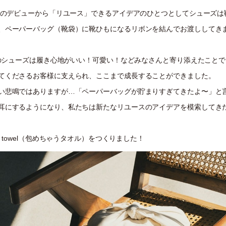
0年のデビューから「リユース」できるアイデアのひとつとしてシューズは
、ペーパーバッグ（靴袋）に靴ひもになるリボンを結んでお渡ししてき
enのシューズは履き心地がいい！可愛い！などみなさんと寄り添えたこと
てくださるお客様に支えられ、ここまで成長することができました。
い悲鳴ではありますが…「ペーパーバッグが貯まりすぎてきたよ〜」と
耳にするようになり、私たちは新たなリユースのアイデアを模索してき
py towel（包めちゃうタオル）をつくりました！