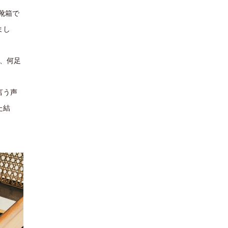
靴箱で
まし
で、何足
言う声
た結