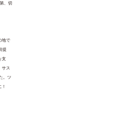
次第、切
の地で
前提
を支
、サス
た。ツ
に！