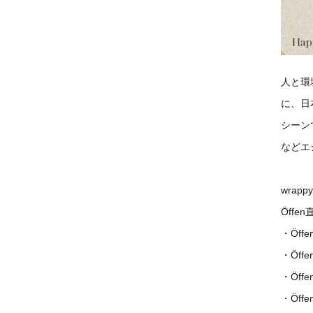
人と環
に、日
シーン
などエ
wrap
Öff
・Öffe
・Öffe
・Öff
・Öff