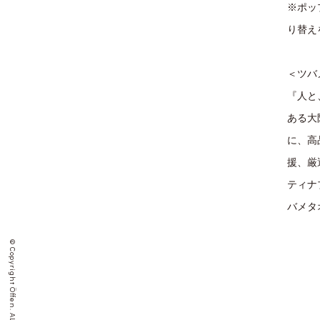
※ポッ
り替え
＜ツバ
『人と
ある大
に、高
援、厳
ティナ
バメタ