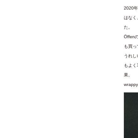
202
はなく
た。
Öff
も買っ
うれし
もよく
果。
wrap