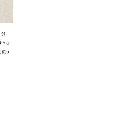
かけ
様々な
を使う