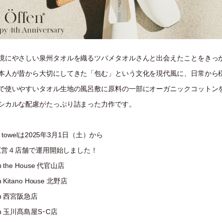
境にやさしい泉州タオルを織るツバメタオルさんと出会えたことをきっ
本人が昔から大切にしてきた「包む」という文化を現代風に、日常から
で使いやすいタオル生地の風呂敷に原料の一部にオーガニックコットン
シカルな配慮がたっぷり詰まった力作です。
py towelは2025年3月1日（土）から
en直営４店舗で運用開始しました！
n the House 代官山店
n Kitano House 北野店
en 西宮阪急店
en 玉川髙島屋S･C店